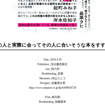
人の人と実際に会ってその人に合いそうな本をすす
Date_2018.4.30
Publishers_河出書房新社
size_四六判
Bookbinding_並製
Illustrator_内山ユニコ
Designer_佐藤亜沙美
https://www.amazon.co.jp/dp/4309026729
Print_暁印刷
Bookbinding_加藤製本