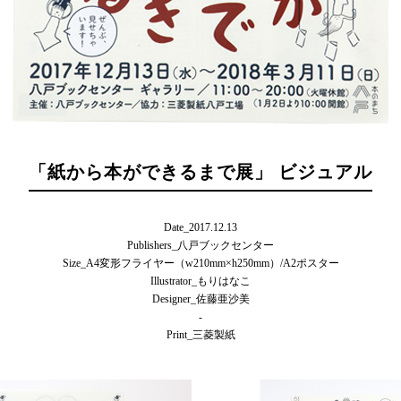
「紙から本ができるまで展」 ビジュアル
Date_2017.12.13
Publishers_八戸ブックセンター
Size_A4変形フライヤー（w210mm×h250mm）/A2ポスター
Illustrator_もりはなこ
Designer_佐藤亜沙美
Print_三菱製紙